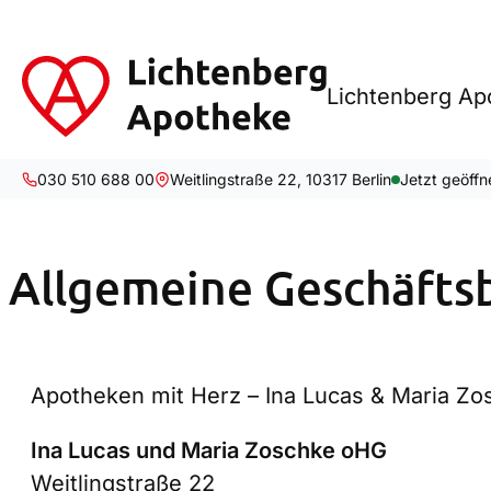
Lichtenberg Ap
030 510 688 00
Weitlingstraße 22, 10317 Berlin
Jetzt geöffn
Zum
Allgemeine Geschäft
Inhalt
springen
Apotheken mit Herz – Ina Lucas & Maria Zo
Ina Lucas und Maria Zoschke oHG
Weitlingstraße 22