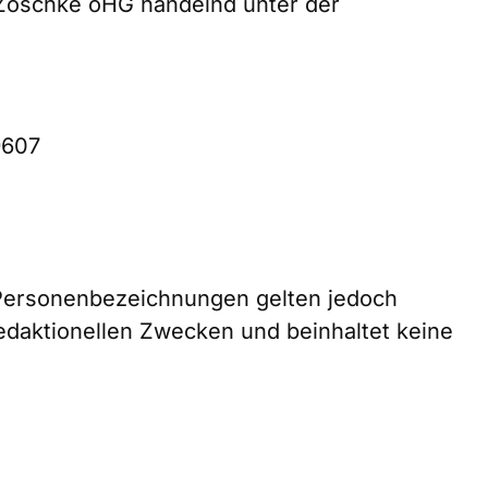
a Zoschke oHG handelnd unter der
9607
 Personenbezeichnungen gelten jedoch
redaktionellen Zwecken und beinhaltet keine