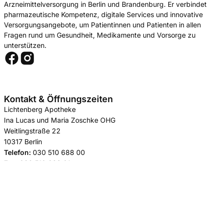
Arzneimittelversorgung in Berlin und Brandenburg. Er verbindet
pharmazeutische Kompetenz, digitale Services und innovative
Versorgungsangebote, um Patientinnen und Patienten in allen
Fragen rund um Gesundheit, Medikamente und Vorsorge zu
unterstützen.
Kontakt & Öffnungszeiten
Lichtenberg Apotheke
Ina Lucas und Maria Zoschke OHG
Weitlingstraße 22
10317 Berlin
Telefon:
030 510 688 00
Fax:
030 510 688 01
E-Mail:
info@lichtenberg-apotheke.de
Bestellungen:
bestellung@lichtenberg-apotheke.de
Mo – Sa
08:00 – 20:00 Uhr
So
10:00 – 16:00 Uhr